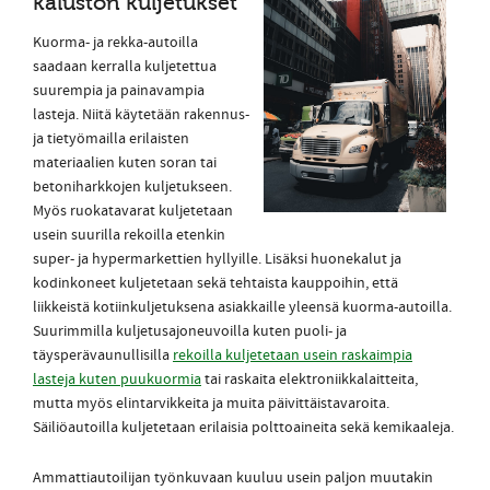
kaluston kuljetukset
Kuorma- ja rekka-autoilla
saadaan kerralla kuljetettua
suurempia ja painavampia
lasteja. Niitä käytetään rakennus-
ja tietyömailla erilaisten
materiaalien kuten soran tai
betoniharkkojen kuljetukseen.
Myös ruokatavarat kuljetetaan
usein suurilla rekoilla etenkin
super- ja hypermarkettien hyllyille. Lisäksi huonekalut ja
kodinkoneet kuljetetaan sekä tehtaista kauppoihin, että
liikkeistä kotiinkuljetuksena asiakkaille yleensä kuorma-autoilla.
Suurimmilla kuljetusajoneuvoilla kuten puoli- ja
täysperävaunullisilla
rekoilla kuljetetaan usein raskaimpia
lasteja kuten puukuormia
tai raskaita elektroniikkalaitteita,
mutta myös elintarvikkeita ja muita päivittäistavaroita.
Säiliöautoilla kuljetetaan erilaisia polttoaineita sekä kemikaaleja.
Ammattiautoilijan työnkuvaan kuuluu usein paljon muutakin