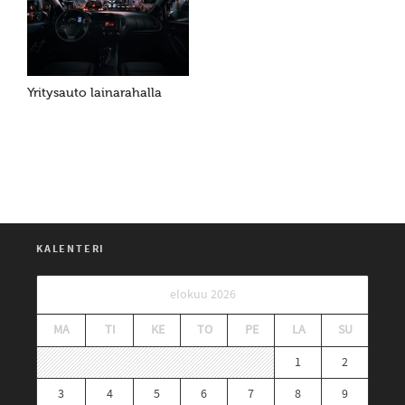
Yritysauto lainarahalla
KALENTERI
elokuu 2026
MA
TI
KE
TO
PE
LA
SU
1
2
3
4
5
6
7
8
9