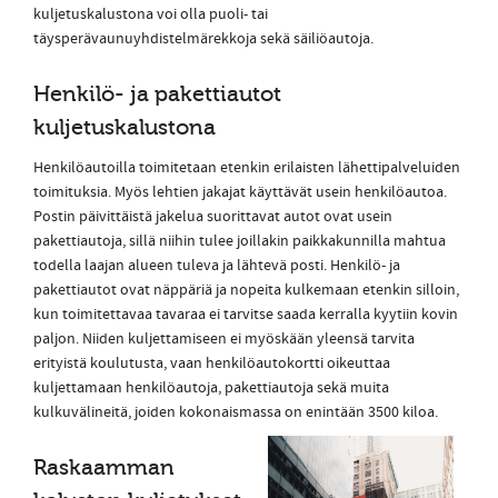
kuljetuskalustona voi olla puoli- tai
täysperävaunuyhdistelmärekkoja sekä säiliöautoja.
Henkilö- ja pakettiautot
kuljetuskalustona
Henkilöautoilla toimitetaan etenkin erilaisten lähettipalveluiden
toimituksia. Myös lehtien jakajat käyttävät usein henkilöautoa.
Postin päivittäistä jakelua suorittavat autot ovat usein
pakettiautoja, sillä niihin tulee joillakin paikkakunnilla mahtua
todella laajan alueen tuleva ja lähtevä posti. Henkilö- ja
pakettiautot ovat näppäriä ja nopeita kulkemaan etenkin silloin,
kun toimitettavaa tavaraa ei tarvitse saada kerralla kyytiin kovin
paljon. Niiden kuljettamiseen ei myöskään yleensä tarvita
erityistä koulutusta, vaan henkilöautokortti oikeuttaa
kuljettamaan henkilöautoja, pakettiautoja sekä muita
kulkuvälineitä, joiden kokonaismassa on enintää
n 3500 kiloa.
Raskaamman