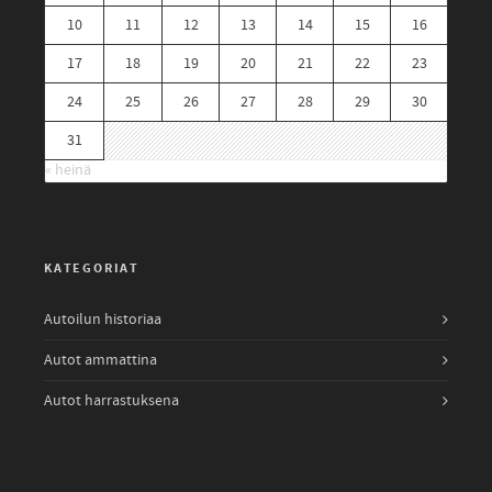
10
11
12
13
14
15
16
17
18
19
20
21
22
23
24
25
26
27
28
29
30
31
« heinä
KATEGORIAT
Autoilun historiaa
Autot ammattina
Autot harrastuksena